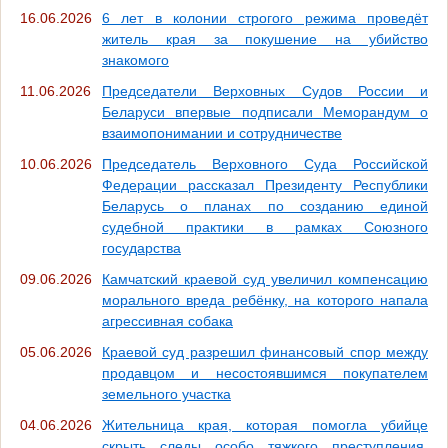
16.06.2026
6 лет в колонии строгого режима проведёт
житель края за покушение на убийство
знакомого
11.06.2026
Председатели Верховных Судов России и
Беларуси впервые подписали Меморандум о
взаимопонимании и сотрудничестве
10.06.2026
Председатель Верховного Суда Российской
Федерации рассказал Президенту Республики
Беларусь о планах по созданию единой
судебной практики в рамках Союзного
государства
09.06.2026
Камчатский краевой суд увеличил компенсацию
морального вреда ребёнку, на которого напала
агрессивная собака
05.06.2026
Краевой суд разрешил финансовый спор между
продавцом и несостоявшимся покупателем
земельного участка
04.06.2026
Жительница края, которая помогла убийце
скрыть следы особо тяжкого преступления,