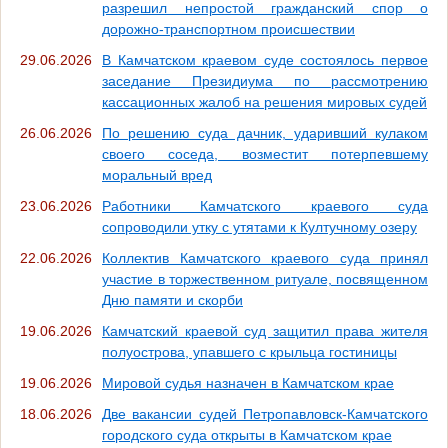
разрешил непростой гражданский спор о
дорожно-транспортном происшествии
29.06.2026
В Камчатском краевом суде состоялось первое
заседание Президиума по рассмотрению
кассационных жалоб на решения мировых судей
26.06.2026
По решению суда дачник, ударивший кулаком
своего соседа, возместит потерпевшему
моральный вред
23.06.2026
Работники Камчатского краевого суда
сопроводили утку с утятами к Култучному озеру
22.06.2026
Коллектив Камчатского краевого суда принял
участие в торжественном ритуале, посвященном
Дню памяти и скорби
19.06.2026
Камчатский краевой суд защитил права жителя
полуострова, упавшего с крыльца гостиницы
19.06.2026
Мировой судья назначен в Камчатском крае
18.06.2026
Две вакансии судей Петропавловск-Камчатского
городского суда открыты в Камчатском крае