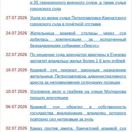
и 35 гарнизонного военного судов, а также судья
городского суда
27.07.2026
Ушла из жизни судья Петропавловск-Камчатского
городского суда в почётной отставке
24.07.2026
Жительница краевой столицы через суд
добилась компенсации за испорченный
безнадзорными собаками «Лексус»
22.07.2026
По решению суда арендатор квартиры в Елизово
заплатит владельцу жилья более 1,6 млн рублей
16.07.2026
Краевой суд признал законным назначение
жительнице Петропавловска административного
ареста за неповиновение сотруднику полиции
10.07.2026
Уголовное дело о грабеже на улице Молчанова
прошло апелляцию
06.07.2026
Краевой суд обратил в собственность
государства внедорожник, владелец которого
повторно сел нетрезвым за руль
02.07.2026
Камаз против джипа. Камчатский краевой суд