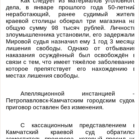
Как следует из материалов уголовного
дела, в январе прошлого года 50-летний
неработающий, ранее судимый житель
краевой столицы обокрал три магазина на
общую сумму 98 тысяч рублей. Личность
злоумышленника установили, его задержали.
Мировой судья назначил ему 1 год 3 месяца
лишения свободы. Однако от отбывания
наказания осуждённый был освобождён в
связи с тем, что имеет тяжёлое заболевание,
которое препятствует его нахождению в
местах лишения свободы.
Апелляционной инстанцией –
Петропавловск-Камчатским городским судом
приговор оставлен без изменения.
С кассационным представлением в
Камчатский краевой суд обратил
c
я
заместитель прокурора, который просил не