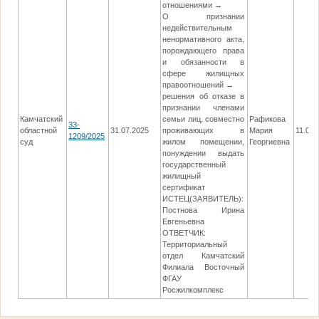
отношениями →
О признании
недействительным
ненормативного акта,
порождающего права
и обязанности в
сфере жилищных
правоотношений →
решения об отказе в
признании членами
Камчатский
семьи лиц, совместно
Рафикова
33-
областной
31.07.2025
проживающих в
Мария
11.09.
1209/2025
суд
жилом помещении,
Георгиевна
понуждении выдать
государственный
жилищный
сертификат
ИСТЕЦ(ЗАЯВИТЕЛЬ):
Постнова Ирина
Евгеньевна
ОТВЕТЧИК:
Территориальный
отдел Камчатский
Филиала Восточный
ФГАУ
Росжилкомплекс