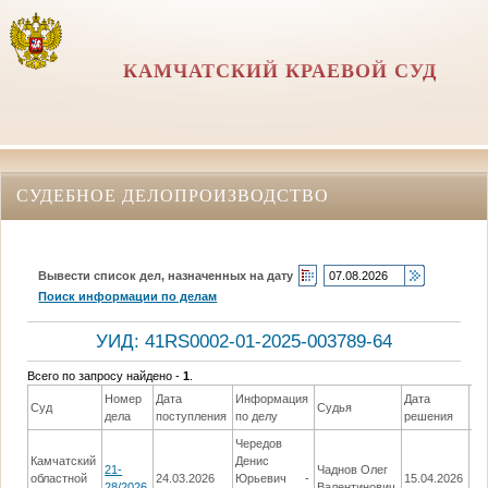
КАМЧАТСКИЙ КРАЕВОЙ СУД
СУДЕБНОЕ ДЕЛОПРОИЗВОДСТВО
Вывести список дел, назначенных на дату
Поиск информации по делам
УИД: 41RS0002-01-2025-003789-64
Всего по запросу найдено -
1
.
Номер
Дата
Информация
Дата
Суд
Судья
Ре
дела
поступления
по делу
решения
Чередов
Вы
Камчатский
Денис
21-
Чаднов Олег
ре
областной
24.03.2026
Юрьевич -
15.04.2026
28/2026
Валентинович
по