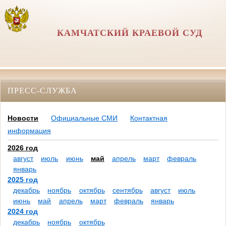
КАМЧАТСКИЙ КРАЕВОЙ СУД
ПРЕСС-СЛУЖБА
Новости
Официальные СМИ
Контактная
информация
2026 год
август
июль
июнь
май
апрель
март
февраль
январь
2025 год
декабрь
ноябрь
октябрь
сентябрь
август
июль
июнь
май
апрель
март
февраль
январь
2024 год
декабрь
ноябрь
октябрь