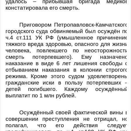
удалось – прибывшая бригада медиков
констатировала его смерть.
Приговором Петропавловск-Камчатского
городского суда обвиняемый был
осуждён по
ч.4 ст.111 УК РФ (умышленное причинение
тяжкого вреда здоровью, опасного для жизни
человека, повлекшего по неосторожности
смерть потерпевшего). Ему назначено
наказание в виде 6 лет лишения свободы с
отбыванием наказания в колонии строгого
режима.
Кроме этого судом удовлетворены
гражданские иски в пользу потерпевших –
детей погибшего. Каждому осуждённый
выплатит по 1 млн рублей.
Осуждённый своей фактической вины в
совершении преступления не отрицал, но
полагал, что его действия следует