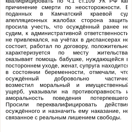
квалифицировать по ч.1 ст.109 УК РФ как
причинение смерти по неосторожности. В
поданных в Камчатский краевой суд
апелляционных жалобах сторона защиты
просила учесть, что осуждённый ранее не
судим, к административной ответственности
не привлекался, на учётах в диспансерах не
состоит, работал по договору, положительно
характеризуется по месту жительства,
оказывает помощь бабушке, нуждающейся в
постороннем уходе, женат, супруга находится
в состоянии беременности, отмечали, что
осуждённый добровольно частично
возместил моральный и имущественный
ущерб, указывали на противоправность и
аморальность поведения потерпевшего.
Просили переквалифицировать действия
осуждённого и назначить ему наказание, не
связанное с реальным лишением свободы.