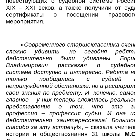
повествующих о судебной системе России
XIX
–
XXI
веков, а также получили от суда
сертификаты о посещении правового
мероприятия.
«
Современного старшеклассника очень
сложно удивить, но сегодня ребята
действительно были удивлены. Борис
Владимирович рассказал о судебной
системе доступно и интересно. Ребята не
только пообщались с судьёй в
непринуждённой обстановке, но и расширили
свои знания по предмету. И, конечно, самое
главное – у них теперь сложилось реальное
представление о том, что это за
профессия – профессия судьи. И она их
действительно заинтересовала! Большое
спасибо за эту встречу!
», – сказала учитель
истории и обществознания 31 школы
М.С.