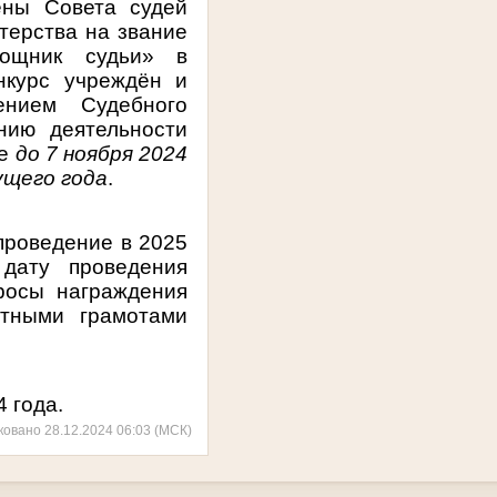
ены Совета судей
терства на звание
мощник судьи» в
нкурс учреждён и
ением Судебного
нию деятельности
ие
до 7 ноября 2024
ущего года
.
проведение в 2025
дату проведения
росы награждения
ётными грамотами
 года.
ковано 28.12.2024 06:03 (МСК)