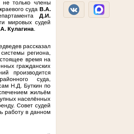
 не только члены
 краевого суда
В.А.
департамента
Д.И.
сти мировых судей
А. Кулагина
.
едведев рассказал
 системы региона,
астоящее время на
енных гражданских
ий производится
районного суда,
ам Н.Д. Буткин по
еспечением жильём
ступных населённых
енду. Совет судей
ь работу в данном