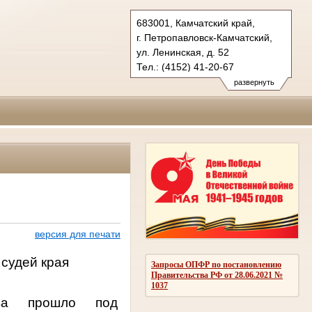
683001, Камчатский край,
г. Петропавловск-Камчатский,
ул. Ленинская, д. 52
Тел.: (4152) 41-20-67
kray.kam@sudrf.ru
развернуть
версия для печати
судей края
Запросы ОПФР по постановлению
Правительства РФ от 28.06.2021 №
1037
тва прошло под