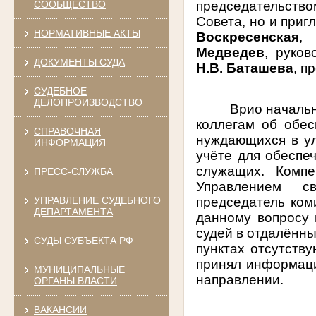
председательств
СООБЩЕСТВО
Совета, но и при
НОРМАТИВНЫЕ АКТЫ
Воскресенская
,
Медведев
, руко
ДОКУМЕНТЫ СУДА
Н.В. Баташева
, п
СУДЕБНОЕ
ДЕЛОПРОИЗВОДСТВО
Врио начальн
коллегам об обес
СПРАВОЧНАЯ
нуждающихся в ул
ИНФОРМАЦИЯ
учёте для обеспе
служащих. Комп
ПРЕСС-СЛУЖБА
Управлением св
председатель ком
УПРАВЛЕНИЕ СУДЕБНОГО
ДЕПАРТАМЕНТА
данному вопросу 
судей в отдалённы
СУДЫ СУБЪЕКТА РФ
пунктах отсутств
принял информаци
МУНИЦИПАЛЬНЫЕ
направлении.
ОРГАНЫ ВЛАСТИ
ВАКАНСИИ