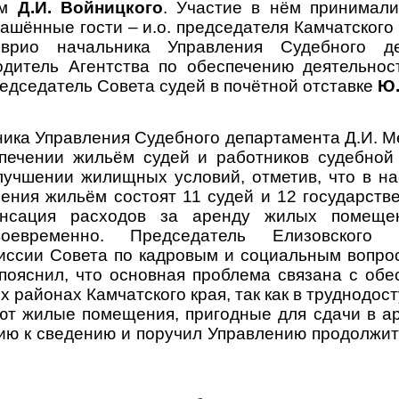
ом
Д.И. Войницкого
. Участие в нём принимали
глашённые гости –
и.о. председателя Камчатского
 врио начальника Управления Судебного 
водитель Агентства по обеспечению деятельно
редседатель Совета судей в почётной отставке
Ю.
ика Управления Судебного департамента Д.И. М
печении жильём судей и работников судебной
учшении жилищных условий, отметив, что в н
чения жильём состоят 11 судей и 12 государств
енсация расходов за аренду жилых помещен
оевременно. Председатель Елизовского 
иссии Совета по кадровым и социальным вопрос
пояснил, что основная проблема связана с об
х районах Камчатского края, так как в труднодо
уют жилые помещения, пригодные для сдачи в ар
ю к сведению и поручил Управлению продолжит