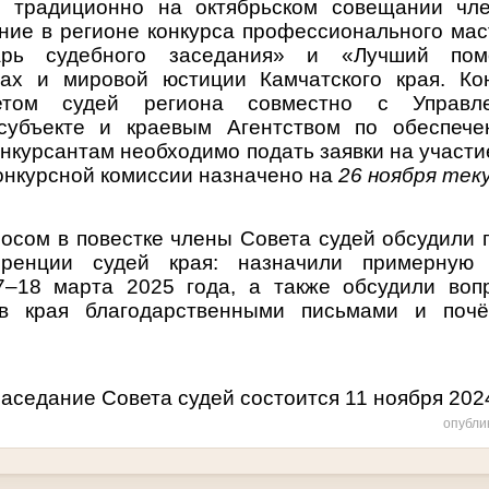
, традиционно на октябрьском совещании чл
ние в регионе конкурса профессионального мас
арь судебного заседания» и «Лучший по
ах и мировой юстиции Камчатского края. Ко
етом судей региона совместно с Управл
субъекте и краевым Агентством по обеспече
онкурсантам необходимо подать заявки на участ
конкурсной комиссии назначено на
26 ноября тек
осом в повестке члены Совета судей обсудили 
енции судей края: назначили примерную 
7–18 марта 2025 года, а также обсудили
воп
ов края благодарственными письмами и поч
седание Совета судей состоится 11 ноября 2024
опубли