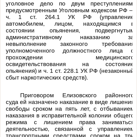
уголовное дело по двум преступлениям,
предусмотренным Уголовным кодексом РФ –
ч. 1 ст. 264.1 УК РФ (
управление
автомобилем, лицом, находящимся в
состоянии опьянения, подвергнутым
административному наказанию за
невыполнение законного требования
уполномоченного должностного лица о
прохождении медицинского
освидетельствования на состояние
опьянения
) и
ч. 1 ст. 228.1 УК РФ (
незаконный
сбыт наркотических средств
).
Приговором Елизовского районного
суда ей назначено наказание в
виде лишения
свободы сроком на пять лет, с отбыванием
наказания
в исправительной колонии общего
режима с лишением права заниматься
деятельностью, связанной с управлением
транспортными средствами сроком на три