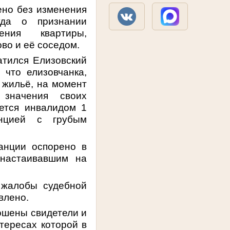
ено без изменения
уда о признании
ения квартиры,
во и её соседом.
атился Елизовский
 что елизовчанка,
 жильё, на момент
значения своих
яется инвалидом 1
нцией с грубым
анции оспорено в
 настаивавшим на
 жалобы судебной
влено.
ошены свидетели и
тересах которой в