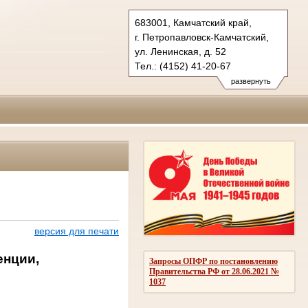
683001, Камчатский край,
г. Петропавловск-Камчатский,
ул. Ленинская, д. 52
Тел.: (4152) 41-20-67
kray.kam@sudrf.ru
развернуть
версия для печати
енции,
Запросы ОПФР по постановлению
Правительства РФ от 28.06.2021 №
1037