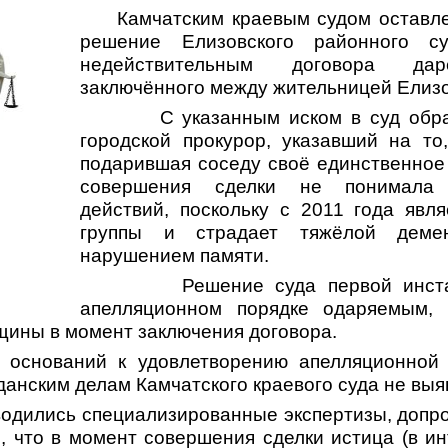
Камчатским краевым судом оставл
решение Елизовского районного с
недействительным договора дар
заключённого между жительницей Елизо
С указанным иском в суд обр
городской прокурор, указавший на то,
подарившая соседу своё единственное
совершения сделки не понимала 
действий, поскольку с 2011 года явл
группы и страдает тяжёлой деме
нарушением памяти.
Решение суда первой инст
апелляционном порядке одаряемым,
щины в момент заключения договора.
 оснований к удовлетворению апелляционной
данским делам Камчатского краевого суда не выя
водились специализированные экспертизы, допр
, что в момент совершения сделки истица (в ин