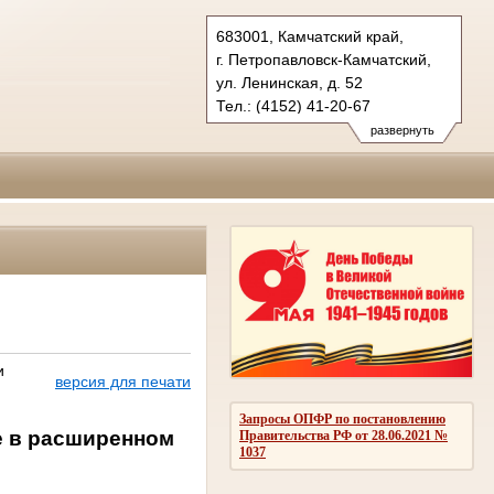
683001, Камчатский край,
г. Петропавловск-Камчатский,
ул. Ленинская, д. 52
Тел.: (4152) 41-20-67
kray.kam@sudrf.ru
развернуть
и
версия для печати
Запросы ОПФР по постановлению
е в расширенном
Правительства РФ от 28.06.2021 №
1037