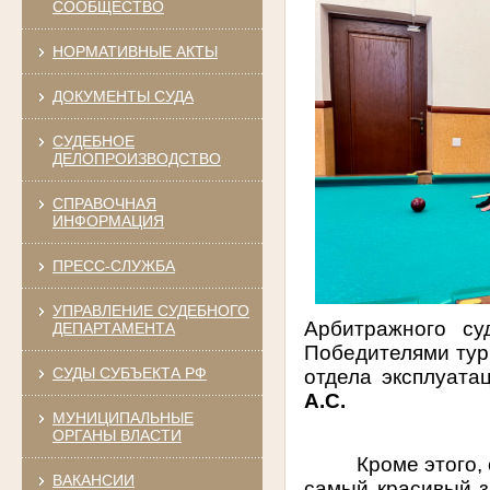
СООБЩЕСТВО
НОРМАТИВНЫЕ АКТЫ
ДОКУМЕНТЫ СУДА
СУДЕБНОЕ
ДЕЛОПРОИЗВОДСТВО
СПРАВОЧНАЯ
ИНФОРМАЦИЯ
ПРЕСС-СЛУЖБА
УПРАВЛЕНИЕ СУДЕБНОГО
Арбитражного с
ДЕПАРТАМЕНТА
Победителями турн
СУДЫ СУБЪЕКТА РФ
отдела эксплуата
А.С.
МУНИЦИПАЛЬНЫЕ
ОРГАНЫ ВЛАСТИ
Кроме этого,
ВАКАНСИИ
самый красивый з