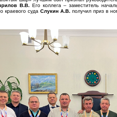
врилов В.В.
Его коллега – з
аместитель начал
го краевого суда
Слукин А.В.
получил приз в н