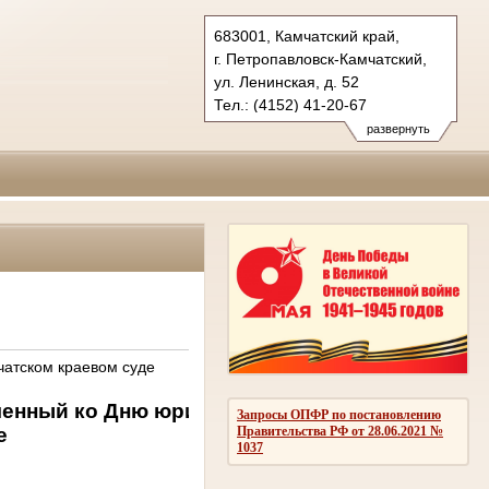
683001, Камчатский край,
г. Петропавловск-Камчатский,
ул. Ленинская, д. 52
Тел.: (4152) 41-20-67
kray.kam@sudrf.ru
развернуть
чатском краевом суде
версия для печати
енный ко Дню юриста, состоялся в
Запросы ОПФР по постановлению
е
Правительства РФ от 28.06.2021 №
1037