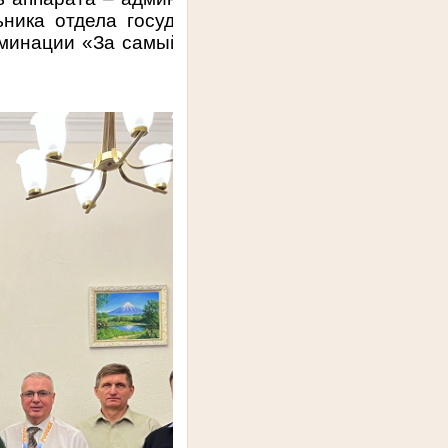
ьника отдела государственной службы и
оминации «За самый красивый случайный