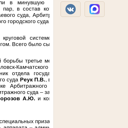
ли в минувшую пятницу, 13 декабря.
 пар, в состав которых вошли судьи и
аевого суда, Арбитражного суда субъекта
го городского суда.
 круговой системе, то есть каждая из
угом. Всего было сыграно 15 партий.
й борьбы третье место в турнире заняли
ловск-Камчатского городского суда
ик отдела государственной службы и
ого суда
Реук П.В.
, второе место – у
судьи
вке Арбитражного суда
Решетько В.И.
итражного суда – заместитель начальника
орозов А.Ю.
и комендант суда
Уляшев
 специальных приза. Так, в номинации «За
 аппарата – администратор Камчатского