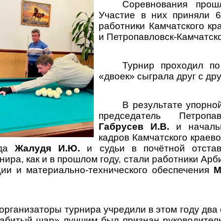
Соревнования прош
Участие в них приняли 6
работники Камчатского кр
и Петропавловск-Камчатско
Турнир проходил по
«двоек» сыграла друг с др
В результате упорно
председатель Петропав
Габрусев И.В.
и начальн
кадров Камчатского краев
уда
Жалудя И.Ю.
и судьи в почётной отста
ира, как и в прошлом году, стали работники Арб
ции и материально-технического обеспечения
М
 организаторы турнира учредили в этом году два
абитый шар» лучшим был признан руководитель