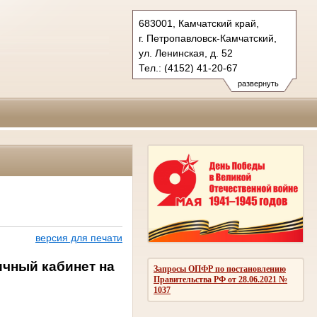
683001, Камчатский край,
г. Петропавловск-Камчатский,
ул. Ленинская, д. 52
Тел.: (4152) 41-20-67
kray.kam@sudrf.ru
развернуть
версия для печати
чный кабинет на
Запросы ОПФР по постановлению
Правительства РФ от 28.06.2021 №
1037