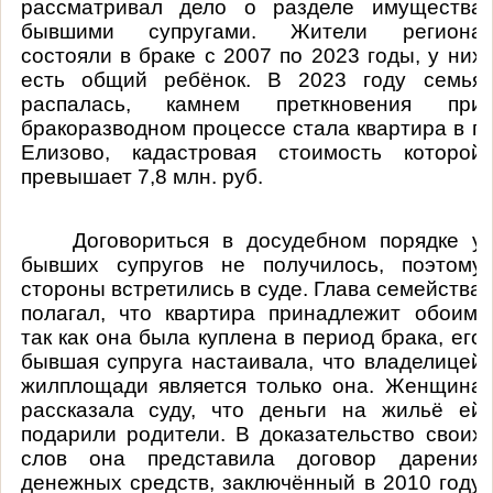
рассматривал дело о разделе имущества
бывшими супругами. Жители региона
состояли в браке с 2007 по 2023 годы, у них
есть общий ребёнок. В 2023 году семья
распалась, камнем преткновения при
бракоразводном процессе стала квартира в г.
Елизово, кадастровая стоимость которой
превышает 7,8 млн. руб.
Договориться в досудебном порядке у
бывших супругов не получилось, поэтому
стороны встретились в суде. Глава семейства
полагал, что квартира принадлежит обоим,
так как она была куплена в период брака, его
бывшая супруга настаивала, что владелицей
жилплощади является только она. Женщина
рассказала суду, что деньги на жильё ей
подарили родители. В доказательство своих
слов она представила договор дарения
денежных средств, заключённый в 2010 году