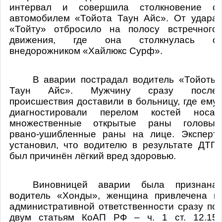
интервал и совершила столкновение с
автомобилем «Тойота Таун Айс». От удара
«Тойту» отбросило на полосу встречного
движения, где она столкнулась с
внедорожником «Хайлюкс Сурф».
В аварии пострадал водитель «Тойоты
Таун Айс». Мужчину сразу после
происшествия доставили в больницу, где ему
диагностировали перелом костей носа,
множественные открытые раны головы,
рвано-ушибленные раны на лице. Эксперт
установил, что водителю в результате ДТП
был причинён лёгкий вред здоровью.
Виновницей аварии была признана
водитель «Хонды», женщина привлечена к
административной ответственности сразу по
двум статьям КоАП РФ – ч. 1 ст. 12.15