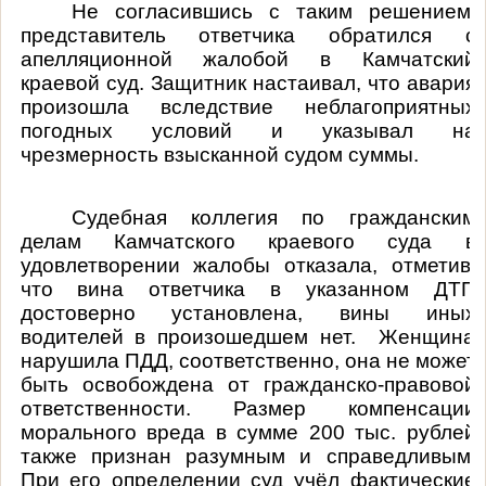
Не согласившись с таким решением,
представитель ответчика обратился с
апелляционной жалобой в Камчатский
краевой суд. Защитник настаивал, что авария
произошла вследствие неблагоприятных
погодных условий и указывал на
чрезмерность взысканной судом суммы.
Судебная коллегия по гражданским
делам Камчатского краевого суда в
удовлетворении жалобы отказала, отметив,
что вина ответчика в указанном ДТП
достоверно установлена, вины иных
водителей в произошедшем нет. Женщина
нарушила ПДД, соответственно, она не может
быть освобождена от гражданско-правовой
ответственности. Размер компенсации
морального вреда в сумме 200 тыс. рублей
также признан разумным и справедливым.
При его определении суд учёл фактические