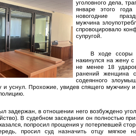
уголовного дела, тр
январе этого года
новогодние празд
мужчина злоупотребл
спровоцировало кон
супругой.
В ходе ссоры 
накинулся на жену с
не менее 18 ударо
ранений женщина с
содеянного злоумы
у и уснул. Прохожие, увидев спящего мужчину 
 полицию.
л задержан, в отношении него возбуждено уголо
ийство). В судебном заседании он полностью при
казался, попросил прощения у потерпевшей стор
редь, просил суд назначить отцу мягкое на