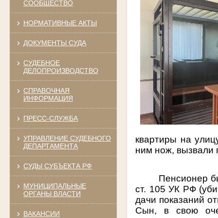
СООБЩЕСТВО
НОРМАТИВНЫЕ АКТЫ
ДОКУМЕНТЫ СУДА
СУДЕБНОЕ
ДЕЛОПРОИЗВОДСТВО
СПРАВОЧНАЯ
ИНФОРМАЦИЯ
ПРЕСС-СЛУЖБА
квартиры на улиц
УПРАВЛЕНИЕ СУДЕБНОГО
ДЕПАРТАМЕНТА
ним нож, вызвали
СУДЫ СУБЪЕКТА РФ
Пенсионер бы
МУНИЦИПАЛЬНЫЕ
ст. 105 УК РФ (уб
ОРГАНЫ ВЛАСТИ
дачи показаний от
Сын, в свою оче
ВАКАНСИИ