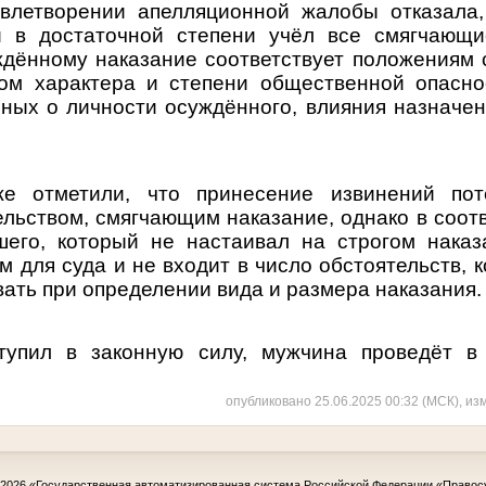
влетворении апелляционной жалобы отказала,
и в достаточной степени учёл все смягчающие
дённому наказание соответствует положениям
том характера и степени общественной опасно
нных о личности осуждённого, влияния назначен
же отметили, что принесение извинений по
льством, смягчающим наказание, однако в соот
его, который не настаивал на строгом наказ
для суда и не входит в число обстоятельств, 
ать при определении вида и размера наказания.
тупил в законную силу, мужчина проведёт в 
опубликовано 25.06.2025 00:32 (МСК), из
-2026
«Государственная автоматизированная система Российской Федерации «Правос