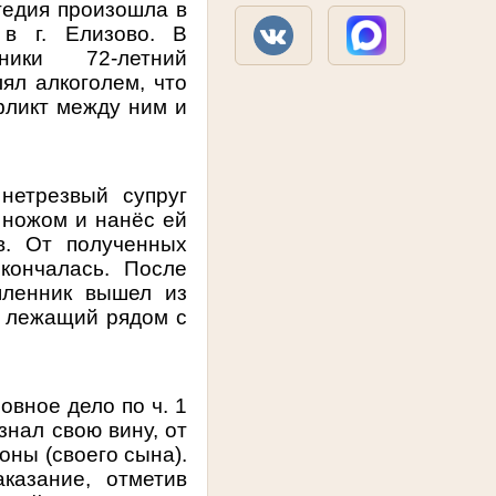
агедия произошла в
 в г. Елизово. В
ники 72-летний
ял алкоголем, что
фликт между ним и
нетрезвый супруг
 ножом и нанёс ей
в. От полученных
кончалась. После
шленник вышел из
и лежащий рядом с
вное дело по ч. 1
знал свою вину, от
оны (своего сына).
казание, отметив