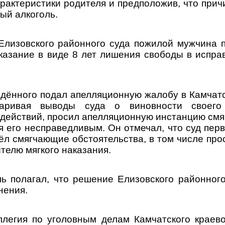
рактеристики родителя и предположив, что прич
ый алкоголь.
Елизовского районного суда пожилой мужчина 
казание в виде 8 лет лишения свободы в испра
дённого подал апелляционную жалобу в Камчатск
паривая выводы суда о виновности своего
 действий, просил апелляционную инстанцию смя
я его несправедливым. Он отмечал, что суд пер
ёл смягчающие обстоятельства, в том числе про
телю мягкого наказания.
ль полагал, что решение Елизовского районног
нения.
ллегия по уголовным делам Камчатского краево