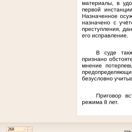
материалы, в удо
первой инстанци
Назначенное осуж
назначено с учё
преступления, да
его исправление.
В суде так
признано обстояте
мнение потерпевш
предопределяющим 
безусловно учитыв
Приговор вс
режима 8 лет.
2006