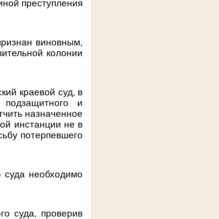
иной преступления
признан виновным,
вительной колонии
ий краевой суд, в
 подзащитного и
гчить назначенное
вой инстанции не в
сьбу потерпевшего
о суда необходимо
го суда, проверив