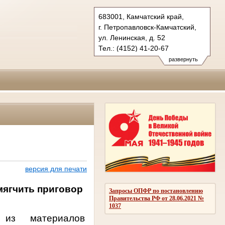
683001, Камчатский край,
г. Петропавловск-Камчатский,
ул. Ленинская, д. 52
Тел.: (4152) 41-20-67
kray.kam@sudrf.ru
развернуть
версия для печати
мягчить приговор
Запросы ОПФР по постановлению
Правительства РФ от 28.06.2021 №
1037
 из материалов