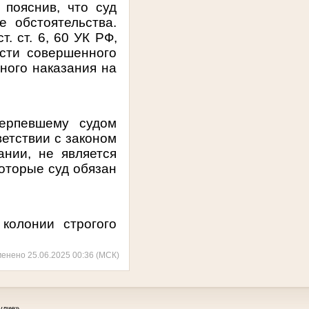
 пояснив, что суд
 обстоятельства.
ст. ст. 6
,
60
УК РФ,
сти совершенного
ного наказания на
терпевшему судом
ветствии с законом
ании, не является
которые суд обязан
колонии строгого
менено 25.06.2025 00:36 (МСК)
удие»