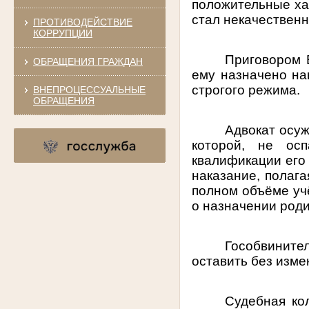
положительные ха
стал некачественн
ПРОТИВОДЕЙСТВИЕ
КОРРУПЦИИ
Приговором 
ОБРАЩЕНИЯ ГРАЖДАН
ему назначено на
строгого режима.
ВНЕПРОЦЕССУАЛЬНЫЕ
ОБРАЩЕНИЯ
Адвокат осуж
которой, не ос
квалификации его
наказание, полага
полном объёме уч
о назначении роди
Гособвините
оставить без изме
Судебная ко